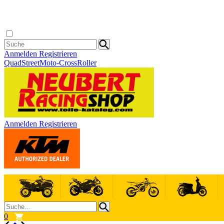
Anmelden
Registrieren
Quad
Street
Moto-Cross
Roller
Anmelden
Registrieren
0