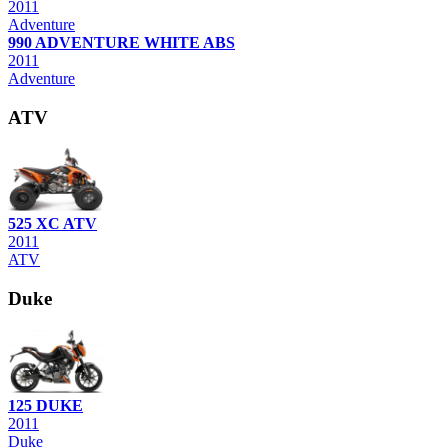
2011
Adventure
990 ADVENTURE WHITE ABS
2011
Adventure
ATV
525 XC ATV
2011
ATV
Duke
125 DUKE
2011
Duke