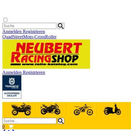
Anmelden
Registrieren
Quad
Street
Moto-Cross
Roller
Anmelden
Registrieren
0