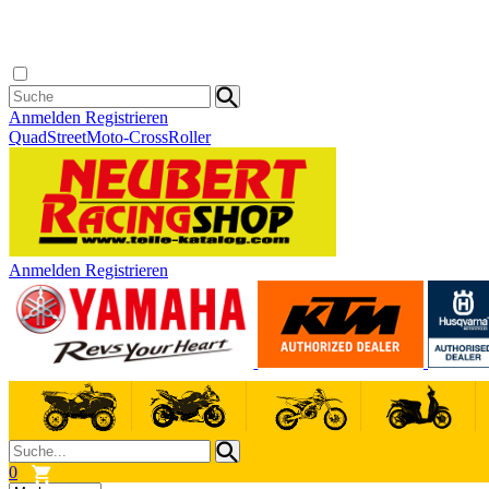
Anmelden
Registrieren
Quad
Street
Moto-Cross
Roller
Anmelden
Registrieren
0