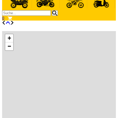
0
+
−