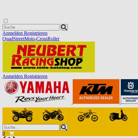
Anmelden
Registrieren
Quad
Street
Moto-Cross
Roller
Anmelden
Registrieren
0