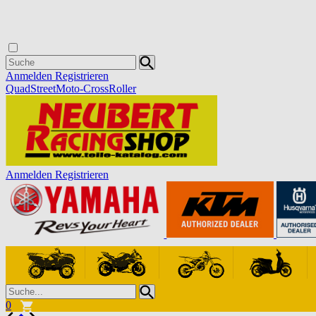
Anmelden
Registrieren
Quad
Street
Moto-Cross
Roller
Anmelden
Registrieren
0