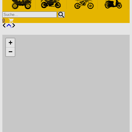
0
+
−