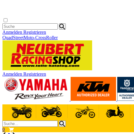
Anmelden
Registrieren
Quad
Street
Moto-Cross
Roller
Anmelden
Registrieren
0