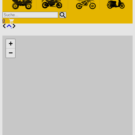
0
+
−