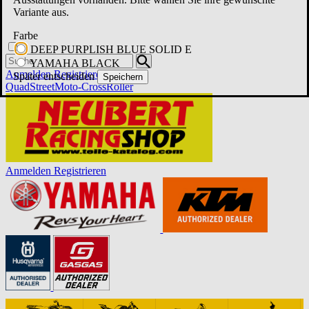
Variante aus.
Farbe
DEEP PURPLISH BLUE SOLID E
YAMAHA BLACK
Anmelden
Registrieren
Später entscheiden
Speichern
Quad
Street
Moto-Cross
Roller
Anmelden
Registrieren