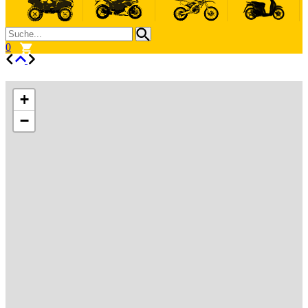
0
+
−