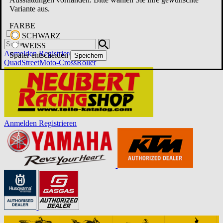
Variante aus.
FARBE
SCHWARZ
WEISS
Anmelden
Registrieren
Später entscheiden
Speichern
Quad
Street
Moto-Cross
Roller
Anmelden
Registrieren