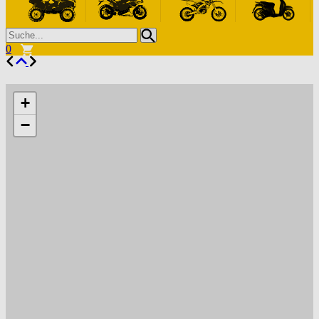
0
+
−