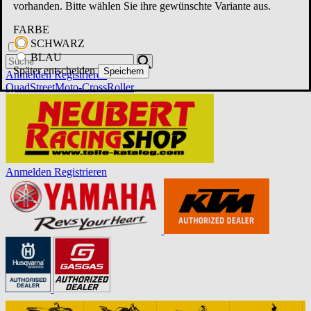
vorhanden. Bitte wählen Sie ihre gewünschte Variante aus.
FARBE
SCHWARZ
BLAU
Später entscheiden
Speichern
Anmelden
Registrieren
Quad
Street
Moto-Cross
Roller
Anmelden
Registrieren