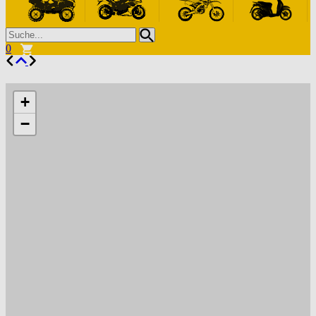
0
+
−