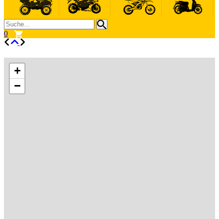
0
+
−