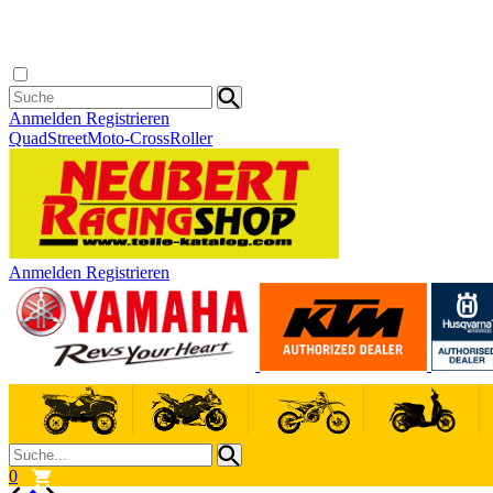
Anmelden
Registrieren
Quad
Street
Moto-Cross
Roller
Anmelden
Registrieren
0