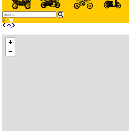
0
+
−