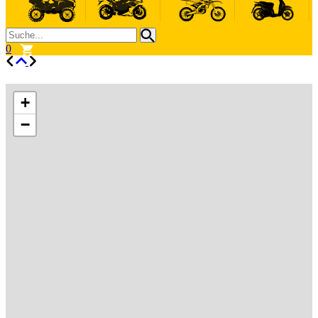
0
+
−