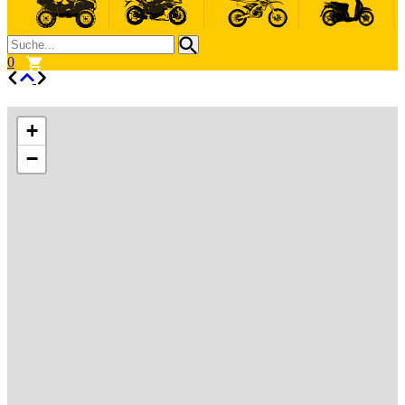
0
+
−