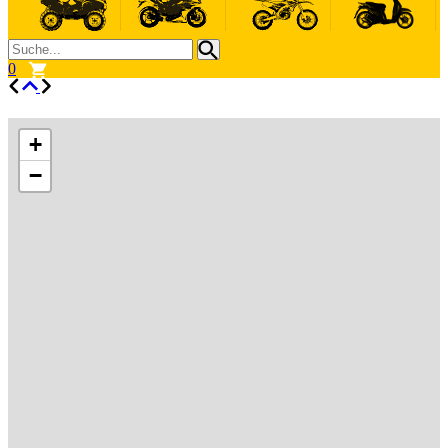
0
+
−