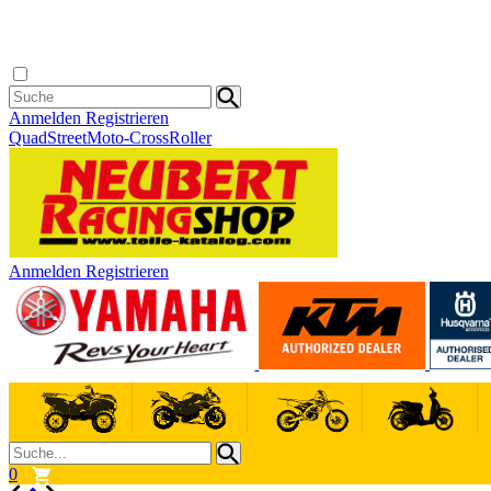
Anmelden
Registrieren
Quad
Street
Moto-Cross
Roller
Anmelden
Registrieren
0