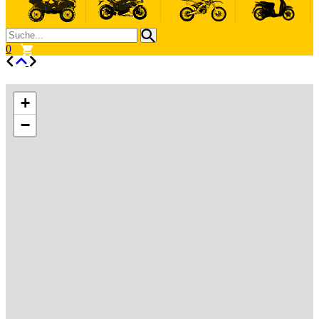
0
+
−