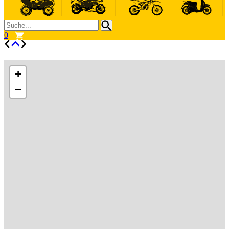
0
+
−