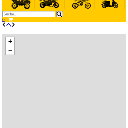
0
+
−