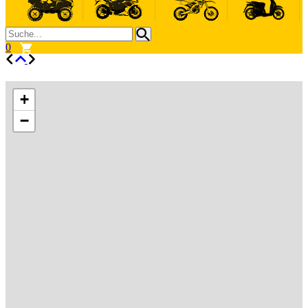
0
+
−