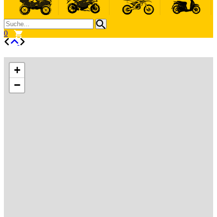
0
+
−