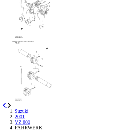
Suzuki
2001
VZ 800
FAHRWERK