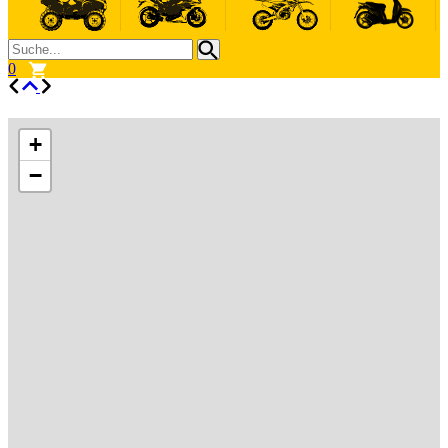
0
+
−