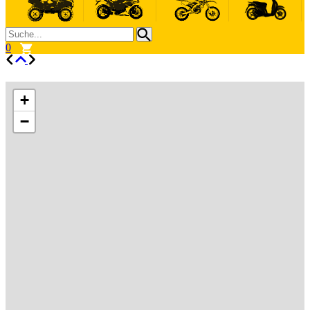
0
+
−