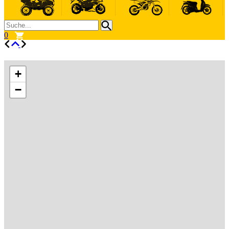
0
+
−