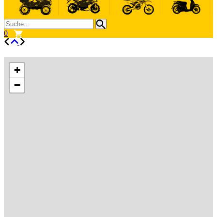
0
+
−