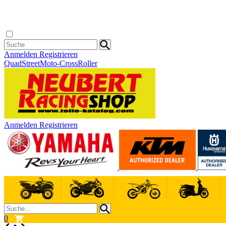
Anmelden
Registrieren
Quad
Street
Moto-Cross
Roller
Anmelden
Registrieren
0