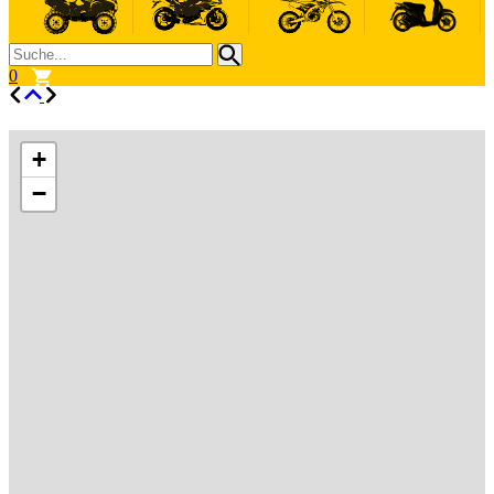
0
+
−