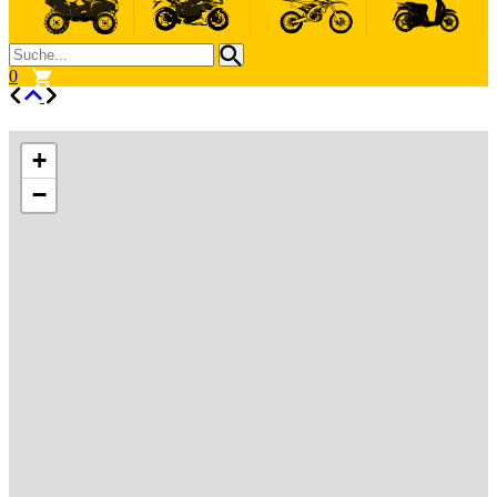
0
+
−