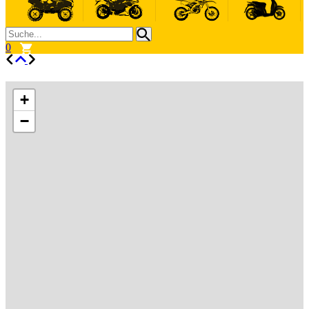
0
+
−