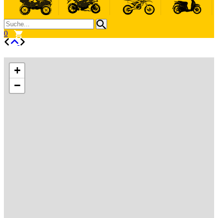
0
+
−