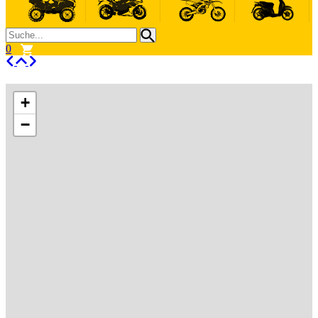
0
+
−