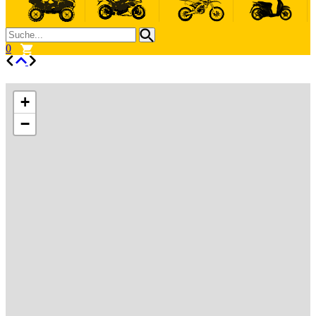
0
+
−