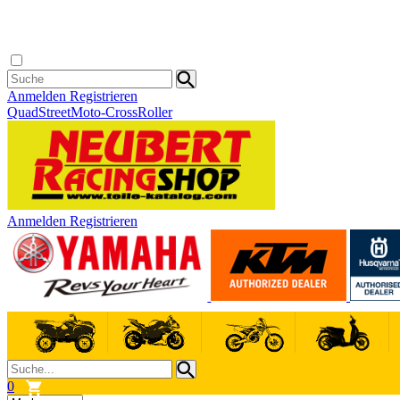
Anmelden
Registrieren
Quad
Street
Moto-Cross
Roller
Anmelden
Registrieren
0