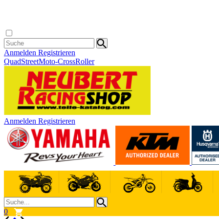
Anmelden
Registrieren
Quad
Street
Moto-Cross
Roller
Anmelden
Registrieren
0