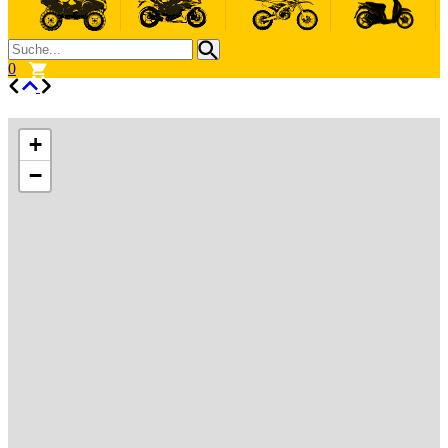
0
+
−