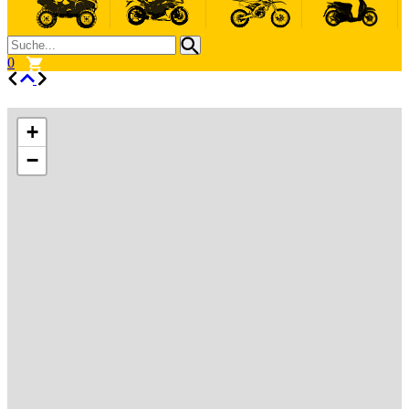
0
+
−