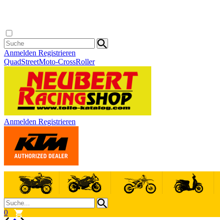
Anmelden
Registrieren
Quad
Street
Moto-Cross
Roller
Anmelden
Registrieren
0