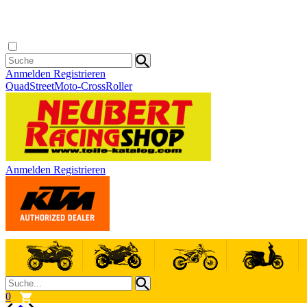
Anmelden
Registrieren
Quad
Street
Moto-Cross
Roller
Anmelden
Registrieren
0