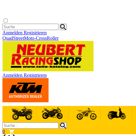
Anmelden
Registrieren
Quad
Street
Moto-Cross
Roller
Anmelden
Registrieren
0