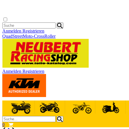
Anmelden
Registrieren
Quad
Street
Moto-Cross
Roller
Anmelden
Registrieren
0