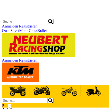
Anmelden
Registrieren
Quad
Street
Moto-Cross
Roller
Anmelden
Registrieren
0