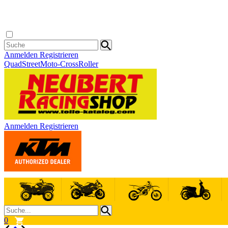
Anmelden
Registrieren
Quad
Street
Moto-Cross
Roller
Anmelden
Registrieren
0