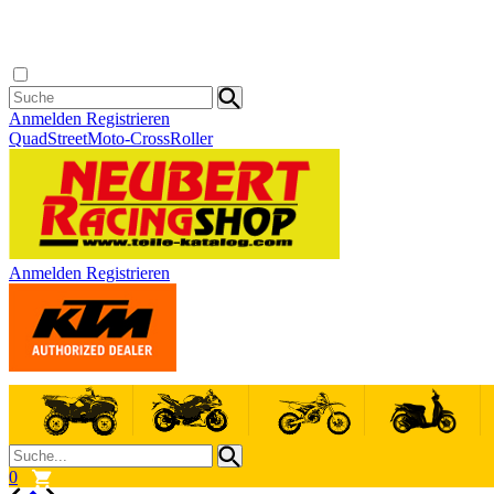
Anmelden
Registrieren
Quad
Street
Moto-Cross
Roller
Anmelden
Registrieren
0