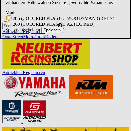
vorhanden. Bitte wählen Sie ihre gewünschte Variante aus.
Modell
286 (COLORED PLASTIC WOODSMAN GREEN)
260 (COLORED PLASTIC AZTEC RED)
Später entscheiden
Speichern
Anmelden
Registrieren
Quad
Street
Moto-Cross
Roller
Anmelden
Registrieren