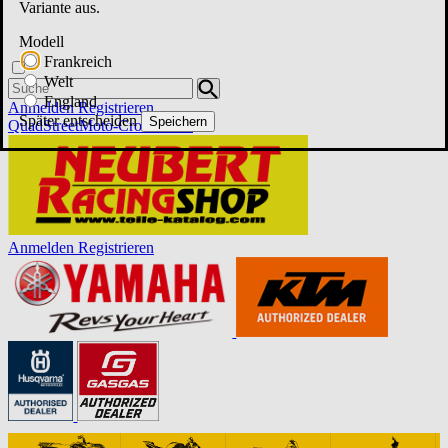
Variante aus.
Modell
Frankreich
Welt
England
Anmelden
Registrieren
Später entscheiden
Speichern
Quad
Street
Moto-Cross
Roller
Anmelden
Registrieren