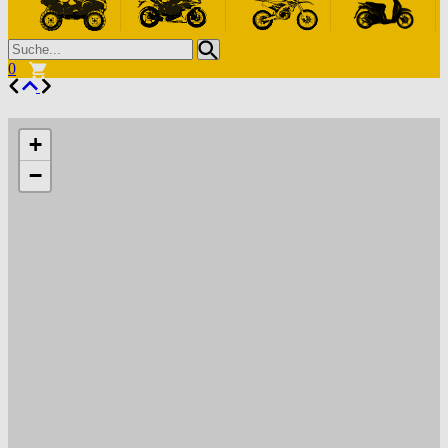
0
+
−